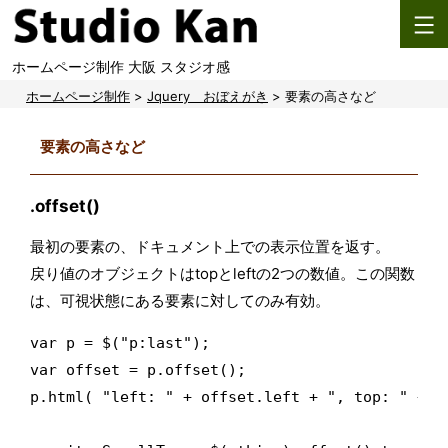
コ
ン
ホームページ制作 大阪 スタジオ感
テ
ン
ホームページ制作
>
Jquery おぼえがき
>
要素の高さなど
ツ
要素の高さなど
へ
ス
.offset()
キ
ッ
最初の要素の、ドキュメント上での表示位置を返す。
プ
戻り値のオブジェクトはtopとleftの2つの数値。この関数
は、可視状態にある要素に対してのみ有効。
var p = $("p:last");

var offset = p.offset();

p.html( "left: " + offset.left + ", top: " + of