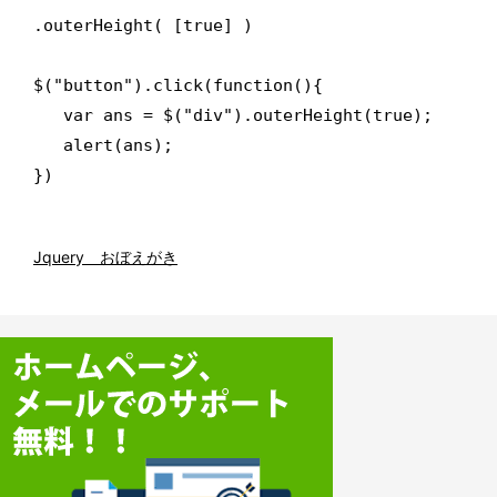
.outerHeight( [true] )

$("button").click(function(){

   var ans = $("div").outerHeight(true);

   alert(ans);

Jquery おぼえがき