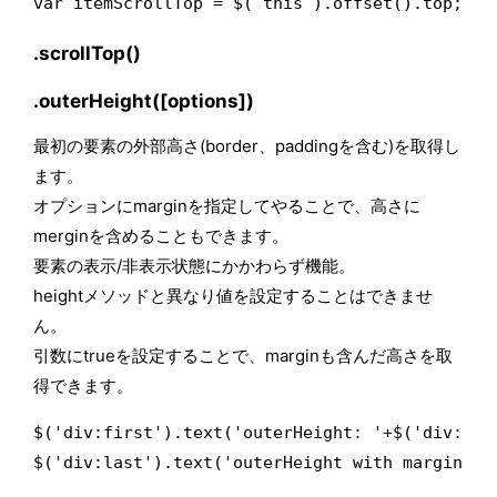
var itemScrollTop = $( this ).offset().top;
.scrollTop()
.outerHeight([options])
最初の要素の外部高さ(border、paddingを含む)を取得し
ます。
オプションにmarginを指定してやることで、高さに
merginを含めることもできます。
要素の表示/非表示状態にかかわらず機能。
heightメソッドと異なり値を設定することはできませ
ん。
引数にtrueを設定することで、marginも含んだ高さを取
得できます。
$('div:first').text('outerHeight: '+$('div:firs
$('div:last').text('outerHeight with margin: '