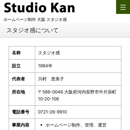
コ
ン
ホームページ制作 大阪 スタジオ感
テ
ン
スタジオ感について
ツ
へ
ス
名称
スタジオ感
キ
設立
1984年
ッ
プ
代表者
川村 恵美子
所在地
〒586-0046 大阪府河内長野市中片添町
10-20-106
電話番号
0721-26-9910
事業内容
ホームページ制作、管理、運営