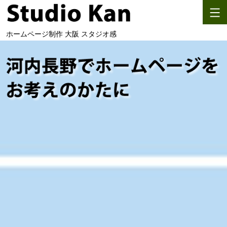
コ
ン
ホームページ制作 大阪 スタジオ感
テ
ン
ツ
へ
ス
キ
ッ
プ