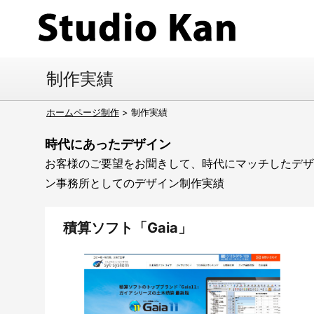
コ
ン
テ
ン
制作実績
ツ
へ
ホームページ制作
>
制作実績
ス
時代にあったデザイン
キ
お客様のご要望をお聞きして、時代にマッチしたデザ
ッ
ン事務所としてのデザイン制作実績
プ
積算ソフト「Gaia」