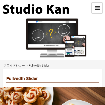
コ
ン
テ
ン
ツ
へ
ス
キ
ッ
プ
スライドショー
>
Fullwidth Slider
Fullwidth Slider